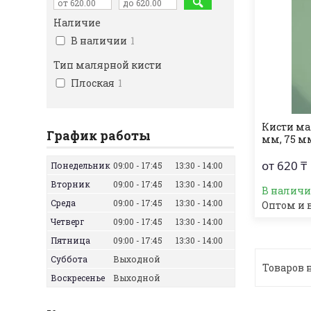
Наличие
В наличии
1
Тип малярной кисти
Плоская
1
Кисти ма
График работы
мм, 75 м
от 620 ₸
Понедельник
09:00
17:45
13:30
14:00
Вторник
09:00
17:45
13:30
14:00
В налич
Среда
09:00
17:45
13:30
14:00
Оптом и 
Четверг
09:00
17:45
13:30
14:00
Пятница
09:00
17:45
13:30
14:00
Суббота
Выходной
Воскресенье
Выходной