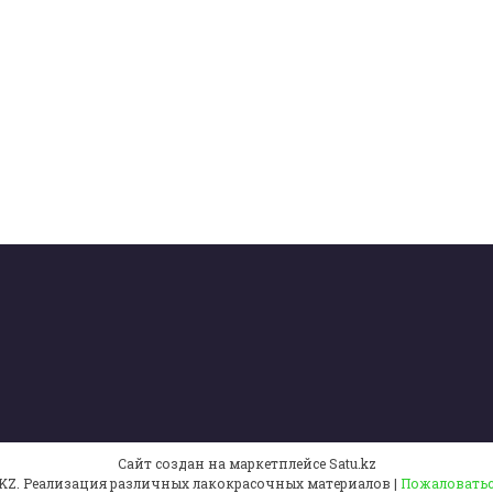
Сайт создан на маркетплейсе
Satu.kz
ТОО IMPULS-KZ. Реализация различных лакокрасочных материалов |
Пожаловатьс