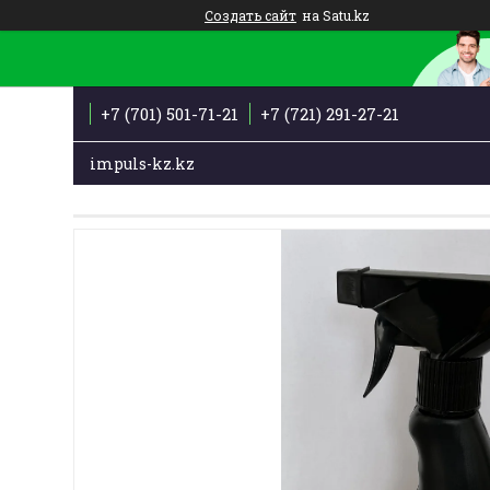
Создать сайт
на Satu.kz
+7 (701) 501-71-21
+7 (721) 291-27-21
impuls-kz.kz