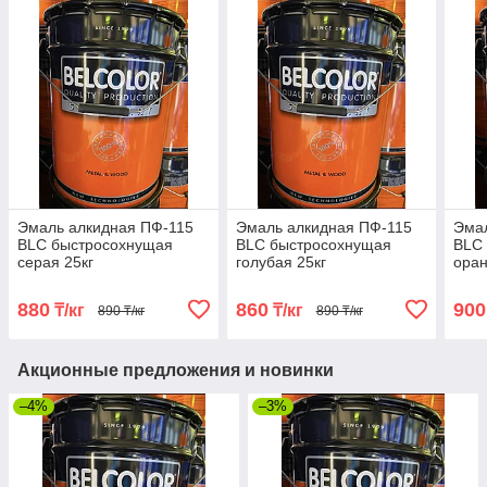
Эмаль алкидная ПФ-115
Эмаль алкидная ПФ-115
Эма
BLC быстросохнущая
BLC быстросохнущая
BLC
серая 25кг
голубая 25кг
оран
880
860
900
₸/кг
₸/кг
890 ₸/кг
890 ₸/кг
Акционные предложения и новинки
–4%
–3%