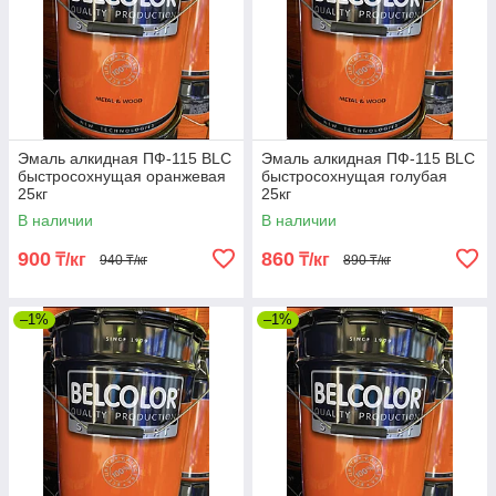
Эмаль алкидная ПФ-115 BLC
Эмаль алкидная ПФ-115 BLC
быстросохнущая оранжевая
быстросохнущая голубая
25кг
25кг
В наличии
В наличии
900
860
₸/кг
₸/кг
940 ₸/кг
890 ₸/кг
–1%
–1%