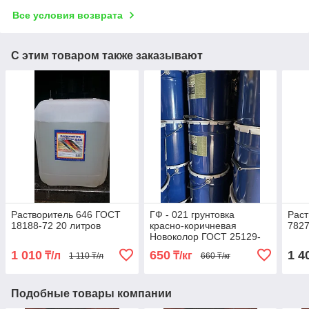
Все условия возврата
С этим товаром также заказывают
Растворитель 646 ГОСТ
ГФ - 021 грунтовка
Раст
18188-72 20 литров
красно-коричневая
7827
Новоколор ГОСТ 25129-
82 по 25 кг
1 010
650
1 4
₸/л
₸/кг
1 110 ₸/л
660 ₸/кг
Подобные товары компании