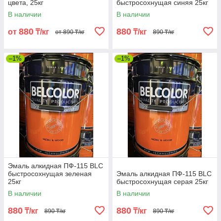
цвета, 25кг
быстросохнущая синяя 25кг
В наличии
В наличии
880
880
от
₸/кг
₸/кг
от 890 ₸/кг
890 ₸/кг
–1%
–1%
Эмаль алкидная ПФ-115 BLC
быстросохнущая зеленая
Эмаль алкидная ПФ-115 BLC
25кг
быстросохнущая серая 25кг
В наличии
В наличии
880
880
₸/кг
₸/кг
890 ₸/кг
890 ₸/кг