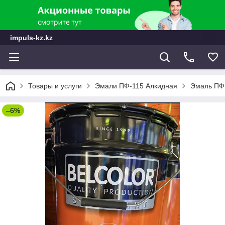
impuls-kz.kz
Товары и услуги
Эмали ПФ-115 Алкидная
Эмаль ПФ -
–6%