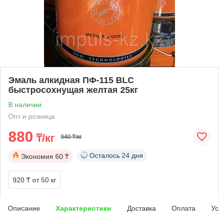
Эмаль алкидная ПФ-115 BLC
быстросохнущая желтая 25кг
В наличии
Опт и розница
880
₸/кг
940 ₸/кг
Осталось
24 дня
Экономия
60 ₸
920 ₸
от 50 кг
Описание
Характеристики
Доставка
Оплата
Ус