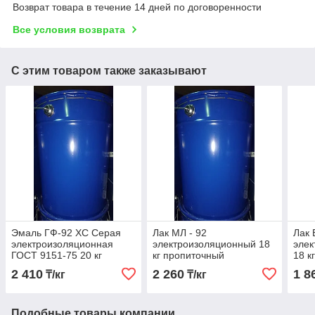
Возврат товара в течение 14 дней по договоренности
Все условия возврата
С этим товаром также заказывают
Эмаль ГФ-92 ХС Серая
Лак МЛ - 92
Лак 
электроизоляционная
электроизоляционный 18
элек
ГОСТ 9151-75 20 кг
кг пропиточный
18 к
2 410
2 260
1 8
₸/кг
₸/кг
Подобные товары компании