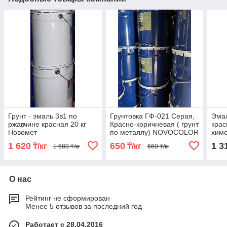
Грунт - эмаль 3в1 по
Грунтовка ГФ-021 Серая,
Эмал
ржавчине красная 20 кг
Красно-коричневая ( грунт
крас
Новомет
по металлу) NOVOCOLOR
химо
ГОСТ 25129-82, 25 кг
1 620
650
1 3
₸/кг
₸/кг
1 680 ₸/кг
660 ₸/кг
О нас
Рейтинг не сформирован
Менее 5 отзывов за последний год
Работает с 28.04.2016