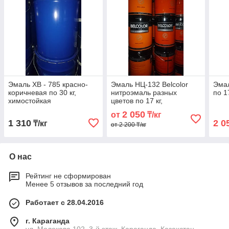
Эмаль ХВ - 785 красно-
Эмаль НЦ-132 Belcolor
Эмал
коричневая по 30 кг,
нитроэмаль разных
по 1
химостойкая
цветов по 17 кг,
быстросохнущая
2 050
от
₸/кг
1 310
2 0
₸/кг
от 2 200 ₸/кг
О нас
Рейтинг не сформирован
Менее 5 отзывов за последний год
Работает с 28.04.2016
г. Караганда