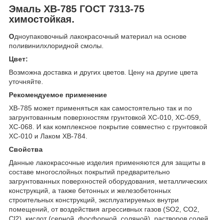
Эмаль ХВ-785 ГОСТ 7313-75
химостойкая.
О
дноупаковочный лакокрасочный материал на основе
поливинилхлоридной смолы.
Цвет:
Возможна доставка и других цветов. Цену на другие цвета
уточняйте.
Рекомендуемое применение
ХВ-785 может применяться как самостоятельно так и по
загрунтованным поверхностям грунтовкой ХС-010, ХС-059,
ХС-068. И как комплексное покрытие совместно с грунтовкой
ХС-010 и Лаком ХВ-784.
Свойства
Данные лакокрасочные изделия применяются для защиты в
составе многослойных покрытий предварительно
загрунтованных поверхностей оборудования, металлических
конструкций, а также бетонных и железобетонных
строительных конструкций, эксплуатируемых внутри
помещений, от воздействия агрессивных газов (SO
2
, CO
2
,
Cl
2
), кислот (серной, фосфорной, соляной), растворов солей