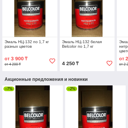
Эмаль НЦ-132 по 1,7 кг
Эмаль НЦ-132 белая
Эмал
разных цветов
Belcolor по 1,7 кг
нитр
цвет
быс
3 900
от
₸
от
4 250
₸
от 4 200 ₸
от 2 
Акционные предложения и новинки
–7%
–2%