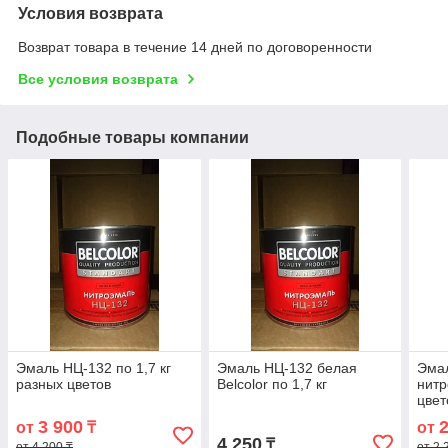
Условия возврата
Возврат товара в течение 14 дней по договоренности
Все условия возврата
Подобные товары компании
Эмаль НЦ-132 по 1,7 кг
Эмаль НЦ-132 белая
Эмал
разных цветов
Belcolor по 1,7 кг
нитр
цвет
быс
3 900
от
₸
от
4 250
₸
от 4 200 ₸
от 2 