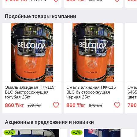
Подобные товары компании
Эмаль алкидная ПФ-115
Эмаль алкидная ПФ-115
Эма
BLC быстросохнущая
BLC быстросохнущая
6465
голубая 25кг
черная 25кг
цвет
860
860
790
₸/кг
₸/кг
890 ₸/кг
870 ₸/кг
Акционные предложения и новинки
–3%
–1%