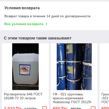
Условия возврата
Возврат товара в течение 14 дней по договоренности
Все условия возврата
С этим товаром также заказывают
Растворитель 646 ГОСТ
ГФ - 021 грунтовка
Грун
18188-72 20 литров
красно-коричневая
-02
Новоколор ГОСТ 25129-
ГОСТ
82 по 25 кг
1 010
650
650
₸/л
₸/кг
1 110 ₸/л
660 ₸/кг