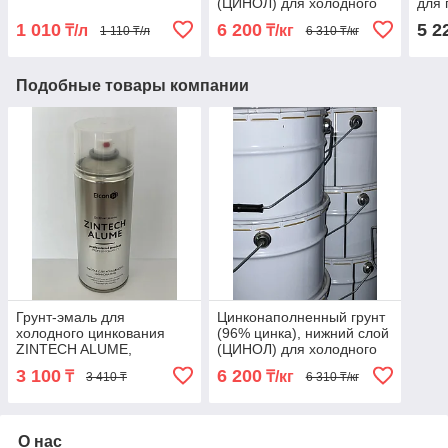
(ЦИНОЛ) для холодного
для 
цинкования 20 кг Zintech
1 010
6 200
5 2
₸/л
₸/кг
1 110 ₸/л
6 310 ₸/кг
Подобные товары компании
Грунт-эмаль для
Цинконаполненный грунт
холодного цинкования
(96% цинка), нижний слой
ZINTECH ALUME,
(ЦИНОЛ) для холодного
аэрозоль 520 мл
цинкования 20 кг Zintech
3 100
6 200
₸
₸/кг
3 410 ₸
6 310 ₸/кг
О нас