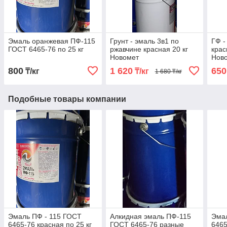
Эмаль оранжевая ПФ-115
Грунт - эмаль 3в1 по
ГФ -
ГОСТ 6465-76 по 25 кг
ржавчине красная 20 кг
крас
Новомет
Ново
82 п
800
1 620
650
₸/кг
₸/кг
1 680 ₸/кг
Подобные товары компании
Эмаль ПФ - 115 ГОСТ
Алкидная эмаль ПФ-115
Эма
6465-76 красная по 25 кг
ГОСТ 6465-76 разные
6465