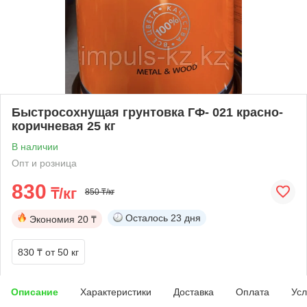
Быстросохнущая грунтовка ГФ- 021 красно-
коричневая 25 кг
В наличии
Опт и розница
830
₸/кг
850 ₸/кг
Осталось
23 дня
Экономия
20 ₸
830 ₸
от 50 кг
Описание
Характеристики
Доставка
Оплата
Усл