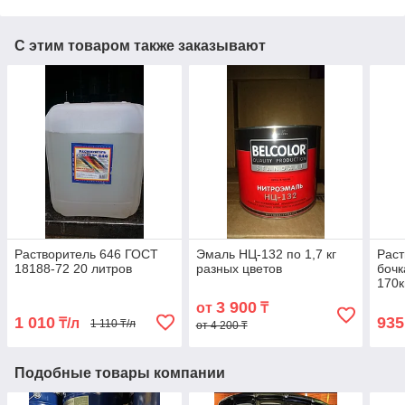
С этим товаром также заказывают
Растворитель 646 ГОСТ
Эмаль НЦ-132 по 1,7 кг
Раст
18188-72 20 литров
разных цветов
бочк
170к
3 900
от
₸
1 010
935
₸/л
1 110 ₸/л
от 4 200 ₸
Подобные товары компании