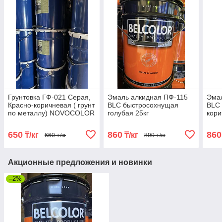
Грунтовка ГФ-021 Серая,
Эмаль алкидная ПФ-115
Эма
Красно-коричневая ( грунт
BLC быстросохнущая
BLC
по металлу) NOVOCOLOR
голубая 25кг
кори
ГОСТ 25129-82, 25 кг
650
860
860
₸/кг
₸/кг
660 ₸/кг
890 ₸/кг
Акционные предложения и новинки
–2%